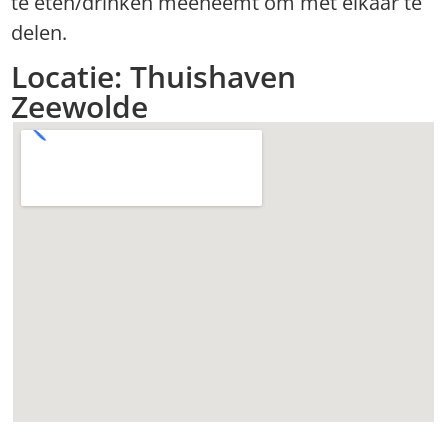
te eten/drinken meeneemt om met elkaar te
delen.
Locatie: Thuishaven
Zeewolde