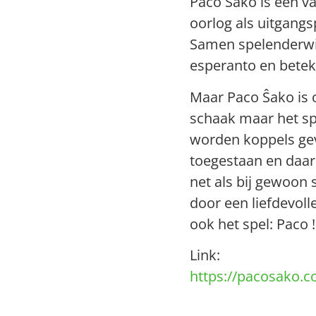
Paco Ŝako is een va
oorlog als uitgang
Samen spelenderwij
esperanto en betek
Maar Paco Ŝako is o
schaak maar het sp
worden koppels gev
toegestaan en daard
net als bij gewoon 
door een liefdevoll
ook het spel: Paco !
Link:
https://pacosako.