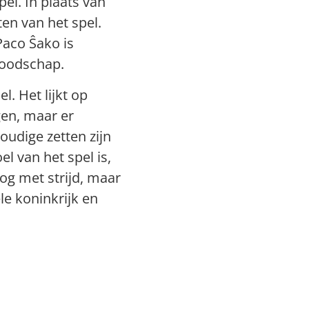
el. In plaats van
en van het spel.
Paco Ŝako is
boodschap.
. Het lijkt op
gen, maar er
udige zetten zijn
l van het spel is,
og met strijd, maar
le koninkrijk en