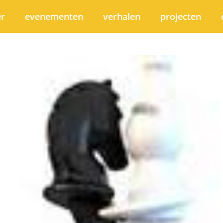
er
evenementen
verhalen
projecten